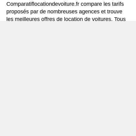
Comparatiflocationdevoiture.fr compare les tarifs
proposés par de nombreuses agences et trouve
les meilleures offres de location de voitures. Tous
les tarifs de véhicules de location en Quebec
comprennent les assurances indispensables et le
kilométrage illimité.
Mini-guide de Quebec