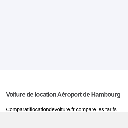
Voiture de location Aéroport de Hambourg
Comparatiflocationdevoiture.fr compare les tarifs
proposés par de nombreuses agences et trouve
les meilleures offres de location de voitures. Tous